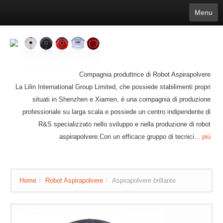
Menu
English
繁體中文
Español
русский
Қазақша
Français
Deutsch
Português
日本語
한국어
Nederlands
belgischen
čeština
عربي
Ελληνικά
עברית
Latvijas
Slovenija
Magyar
Lietuva
Dansk
Polski
Svenska
Italiano
ไทย
Compagnia produttrice di Robot Aspirapolvere
Suomi
Hrvatski
Română
Mongolian
bāṅlā
Norsk
Türkçe
La Lilin International Group Limited, che possiede stabilimenti propri
Ўзбек тили
india
Tiếng Việt
íslenska
situati in Shenzhen e Xiamen, è una compagnia di produzione
Estonia
Bulgarian
Ukrainian
Slovenčina
professionale su larga scala e possiede un centro indipendente di
R&S specializzato nello sviluppo e nella produzione di robot
aspirapolvere.Con un efficace gruppo di tecnici...
più
Home
/
Robot Aspirapolvere
/
Aspirapolvere brillante