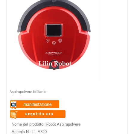
Aspirapolvere brillante
Warning
: Undefined variable
$vii_demo_video_text in
Warning
: Undefined variable
Nome del prodotto: Robot Aspirapolvere
/web/m.liectroux-
$vii_buy_now_text in
Articolo N.: LL-A320