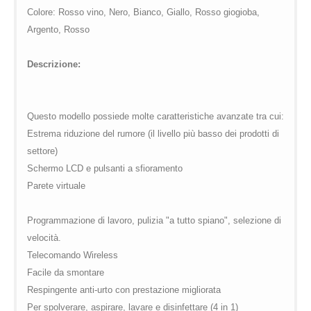
global.com/includes/templates/theme100/templates/tpl_product_in
/web/m.liectroux-
Colore: Rosso vino, Nero, Bianco, Giallo, Rosso giogioba,
on line
35
global.com/includes/templates/theme100/templates/tpl_product_in
Argento, Rosso
on line
42
Descrizione:
Questo modello possiede molte caratteristiche avanzate tra cui:
Estrema riduzione del rumore (il livello più basso dei prodotti di
settore)
Schermo LCD e pulsanti a sfioramento
Parete virtuale
Programmazione di lavoro, pulizia "a tutto spiano", selezione di
velocità.
Telecomando Wireless
Facile da smontare
Respingente anti-urto con prestazione migliorata
Per spolverare, aspirare, lavare e disinfettare (4 in 1)