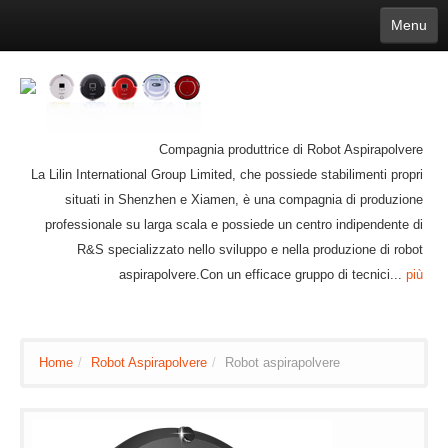
Menu
English
繁體中文
Español
русский
Қазақша
Français
Deutsch
Português
日本語
한국어
Nederlands
belgischen
čeština
عربي
Ελληνικά
עברית
Latvijas
Slovenija
Magyar
Lietuva
Dansk
Polski
Svenska
Italiano
ไทย
Compagnia produttrice di Robot Aspirapolvere
Suomi
Hrvatski
Română
Mongolian
bāṅlā
Norsk
Türkçe
La Lilin International Group Limited, che possiede stabilimenti propri
Ўзбек тили
india
Tiếng Việt
íslenska
Estonia
Bulgarian
situati in Shenzhen e Xiamen, è una compagnia di produzione
Ukrainian
Slovenčina
professionale su larga scala e possiede un centro indipendente di
R&S specializzato nello sviluppo e nella produzione di robot
aspirapolvere.Con un efficace gruppo di tecnici...
più
Home
/
Robot Aspirapolvere
/
Robot aspirapolvere