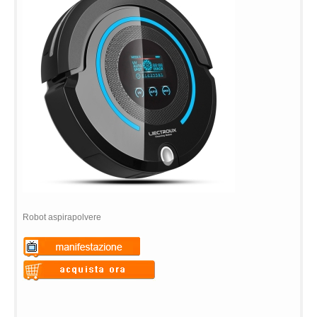
Robot aspirapolvere
Warning
: Undefined variable
$vii_demo_video_text in
Warning
: Undefined variable
/web/m.liectroux-
$vii_buy_now_text in