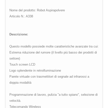
global.com/includes/templates/theme100/templates/tpl_product_in
/web/m.liectroux-
on line
35
global.com/includes/templates/theme100/templates/tpl_product_in
Nome del prodotto: Robot Aspirapolvere
on line
42
Articolo N.: A338
Descrizione:
Questo modello possiede molte caratteristiche avanzate tra cui:
Estrema riduzione del rumore (il livello più basso dei prodotti di
settore)
Touch screen LCD
Logo splendente in retroilluminazione
Parete virtuale con trasmettitori di segnale ad infrarossi a
doppia modalità
Programmazione di lavoro, pulizia "a tutto spiano", selezione di
velocità.
Telecomando Wireless